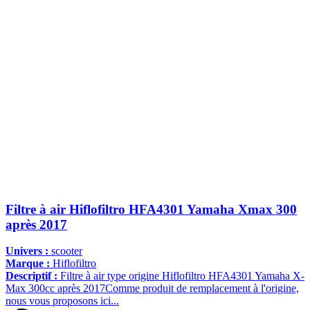
Filtre à air Hiflofiltro HFA4301 Yamaha Xmax 300
après 2017
Univers :
scooter
Marque :
Hiflofiltro
Descriptif :
Filtre à air type origine Hiflofiltro HFA4301 Yamaha X-
Max 300cc après 2017Comme produit de remplacement à l'origine,
nous vous proposons ici...