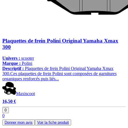
Plaquettes de frein Polini Original Yamaha Xmax
300
Univers :
scooter
Marque :
Polini
Descriptif :
Plaquettes de frein Polini Original Yamaha Xmax
300.Ces plaquettes de frein Polini sont composées de garnitures
organiques renforcés puis liés...
Maxiscoot
16,50 €
0
0
Donner mon avis
Voir la fiche produit