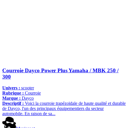
Courroie Dayco Power Plus Yamaha / MBK 250 /
300
Univers :
scooter
Rubrique :
Courroie
Marque :
Dayco
Descriptif :
Voici la courroie trapézoïdale de haute qualité et durable
de Dayco, l'un des principaux équipementiers du secteur
automobile. En raison de sa...