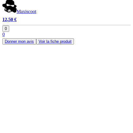
Maxiscoot
12,50 €
0
0
Donner mon avis
Voir la fiche produit