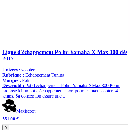
Ligne d'échappement Polini Yamaha X-Max 300 dès
2017
Univers :
scooter
Rubrique :
Echappement Tuning
Marque :
Polini
Descriptif :
Pot d'échappement Polini Yamaha XMax 300 Polini
propose ici un pot d'échappement sport pour les maxiscooters 4
temps. Sa conception assure une...
Maxiscoot
551,00 €
0