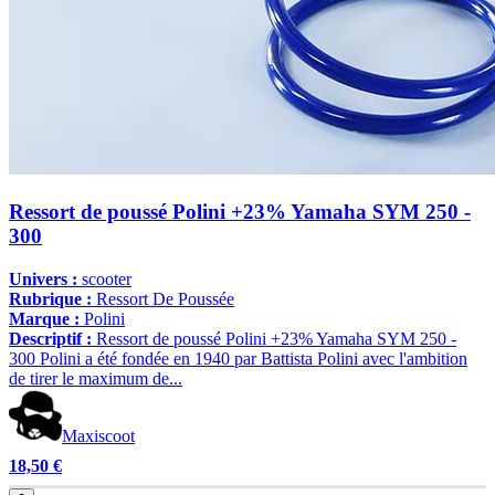
Ressort de poussé Polini +23% Yamaha SYM 250 -
300
Univers :
scooter
Rubrique :
Ressort De Poussée
Marque :
Polini
Descriptif :
Ressort de poussé Polini +23% Yamaha SYM 250 -
300 Polini a été fondée en 1940 par Battista Polini avec l'ambition
de tirer le maximum de...
Maxiscoot
18,50 €