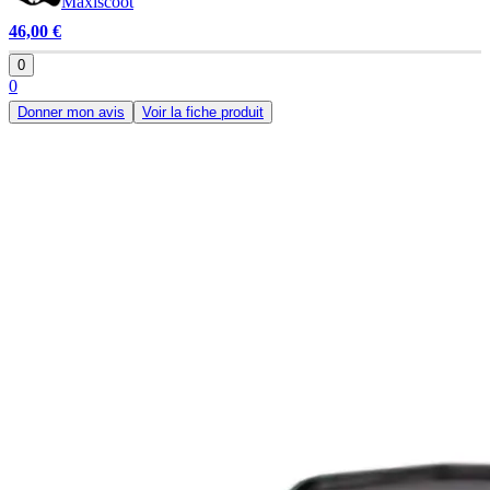
Maxiscoot
46,00 €
0
0
Donner mon avis
Voir la fiche produit