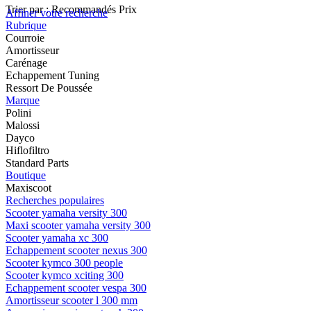
Trier par :
Recommandés
Prix
Affiner votre recherche
Rubrique
Courroie
Amortisseur
Carénage
Echappement Tuning
Ressort De Poussée
Marque
Polini
Malossi
Dayco
Hiflofiltro
Standard Parts
Boutique
Maxiscoot
Recherches populaires
Scooter yamaha versity 300
Maxi scooter yamaha versity 300
Scooter yamaha xc 300
Echappement scooter nexus 300
Scooter kymco 300 people
Scooter kymco xciting 300
Echappement scooter vespa 300
Amortisseur scooter l 300 mm