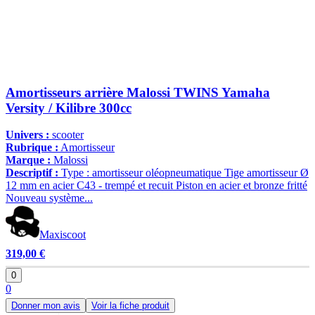
Amortisseurs arrière Malossi TWINS Yamaha
Versity / Kilibre 300cc
Univers :
scooter
Rubrique :
Amortisseur
Marque :
Malossi
Descriptif :
Type : amortisseur oléopneumatique Tige amortisseur Ø
12 mm en acier C43 - trempé et recuit Piston en acier et bronze fritté
Nouveau système...
Maxiscoot
319,00 €
0
0
Donner mon avis
Voir la fiche produit