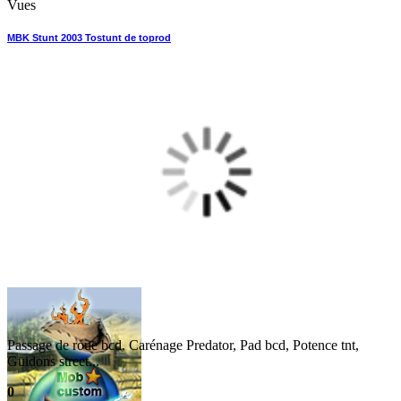
Vues
MBK Stunt 2003 Tostunt de toprod
Passage de roue bcd, Carénage Predator, Pad bcd, Potence tnt,
Guidons street...
0