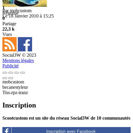
Vote
1
Par
mobcustom
Réponse
Le 18 Janvier 2010 à 15:25
0
Partage
22,3 k
Vues
Social3W © 2023
Mentions légales
Publicité
mobcustom
becanestyleur
Tiss-rpz-tranz
Inscription
Scootcustom est un site du réseau Social3W de 10 communautés