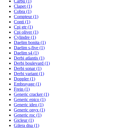
Carbu
(1)
Clapet
(1)
Cobra
(1)
Compteur
(1)
Conti
(1)
Cpi gtr
(1)
Cpi oliver
(1)
Cylindre
(1)
Daelim bonita
(1)
Daelim s-five
(1)
Daelim s4
(1)
Derbi atlantis
(1)
Derbi boulevard
(1)
Derbi sonar
(1)
Derbi variant
(1)
Doppler
(1)
Embrayage
(1)
Frein
(1)
Generic cracker
(1)
Generic epico
(1)
Generic ideo
(1)
Generic onyx
(1)
Generic roc
(1)
Gicleur
(1)
Gilera dna
(1)