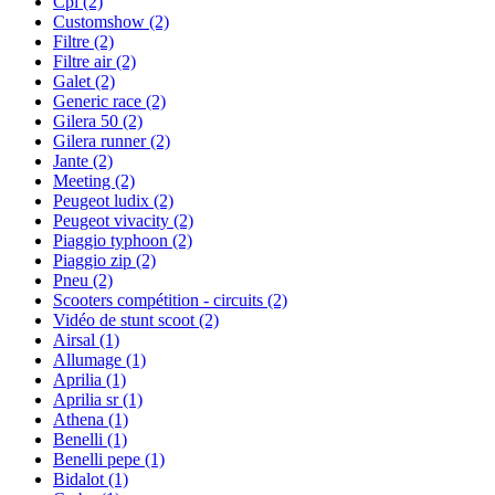
Cpi
(2)
Customshow
(2)
Filtre
(2)
Filtre air
(2)
Galet
(2)
Generic race
(2)
Gilera 50
(2)
Gilera runner
(2)
Jante
(2)
Meeting
(2)
Peugeot ludix
(2)
Peugeot vivacity
(2)
Piaggio typhoon
(2)
Piaggio zip
(2)
Pneu
(2)
Scooters compétition - circuits
(2)
Vidéo de stunt scoot
(2)
Airsal
(1)
Allumage
(1)
Aprilia
(1)
Aprilia sr
(1)
Athena
(1)
Benelli
(1)
Benelli pepe
(1)
Bidalot
(1)