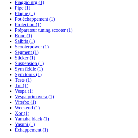
Piaggio nrg
(1)
Pipe
(1)
Plaque
(1)
Pot échappement
(1)
Protection
(1)
Préparateur tuning scooter
(1)
Roue
(1)
Salbris
(1)
Scooterpower
(1)
Segment
(1)
Sticker
(1)
Suspension
(1)
Sym fiddle
(1)
Sym tonik
(1)
Tests
(1)
Tnt
(1)
Vespa
(1)
Vespa primavera
(1)
Viterbo
(1)
Weekend
(1)
Xor
(1)
Yamaha black
(1)
Yasuni
(1)
Échappement
(1)