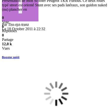
Présentation de mon Scooter Peugeot TKR Furious. Ce deux roues
typé street est orienté Stunt avec ses pads latéraux, son guidon naked
(nu) plancher en
0
Vote
Par
Tiss-rpz-tranz
6
Le 18 Octobre 2011 à 22:32
Réponses
0
Partage
12,0 k
Vues
Booster spirit