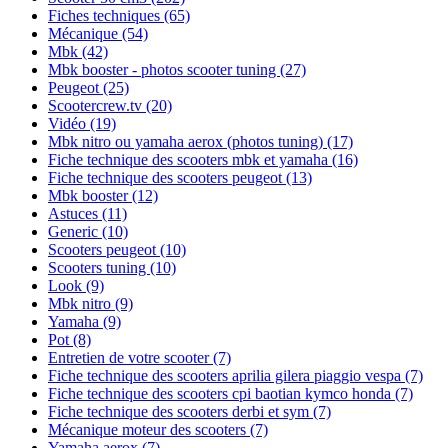
Fiches techniques
(65)
Mécanique
(54)
Mbk
(42)
Mbk booster - photos scooter tuning
(27)
Peugeot
(25)
Scootercrew.tv
(20)
Vidéo
(19)
Mbk nitro ou yamaha aerox (photos tuning)
(17)
Fiche technique des scooters mbk et yamaha
(16)
Fiche technique des scooters peugeot
(13)
Mbk booster
(12)
Astuces
(11)
Generic
(10)
Scooters peugeot
(10)
Scooters tuning
(10)
Look
(9)
Mbk nitro
(9)
Yamaha
(9)
Pot
(8)
Entretien de votre scooter
(7)
Fiche technique des scooters aprilia gilera piaggio vespa
(7)
Fiche technique des scooters cpi baotian kymco honda
(7)
Fiche technique des scooters derbi et sym
(7)
Mécanique moteur des scooters
(7)
Yamaha aerox
(7)