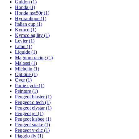
Guidon
(1)
Honda
(1)
Honda nsc50r
(1)
Hydraulique
(1)
Italian cup
(1)
Kymco
(1)
Kymco agility
(1)
Levier
(1)
Lifan
(1)
Liquide
(1)
Magnum racing
(1)
Malossi
(1)
Michelin
(1)
Optique
(1)
Over
(1)
Partie cycle
(1)
Peinture
(1)
Peugeot blaster
(1)
Peugeot c-tech
(1)
Peugeot elystar
(1)
Peugeot jet
(1)
Peugeot kisbee
(1)
Peugeot snake
(1)
Peugeot v-clic
(1)
Piaggio fly
(1)