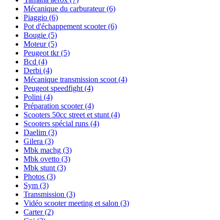
Mécanique du carburateur
(6)
Piaggio
(6)
Pot d'échappement scooter
(6)
Bougie
(5)
Moteur
(5)
Peugeot tkr
(5)
Bcd
(4)
Derbi
(4)
Mécanique transmission scoot
(4)
Peugeot speedfight
(4)
Polini
(4)
Préparation scooter
(4)
Scooters 50cc street et stunt
(4)
Scooters spécial runs
(4)
Daelim
(3)
Gilera
(3)
Mbk machg
(3)
Mbk ovetto
(3)
Mbk stunt
(3)
Photos
(3)
Sym
(3)
Transmission
(3)
Vidéo scooter meeting et salon
(3)
Carter
(2)