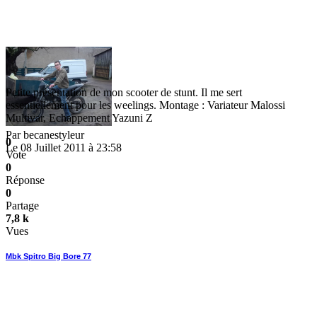
Petite présentation de mon scooter de stunt. Il me sert
essentiellement pour les weelings. Montage : Variateur Malossi
Multivar, Echappement Yazuni Z
Par
becanestyleur
0
Le 08 Juillet 2011 à 23:58
Vote
0
Réponse
0
Partage
7,8 k
Vues
Mbk Spitro Big Bore 77