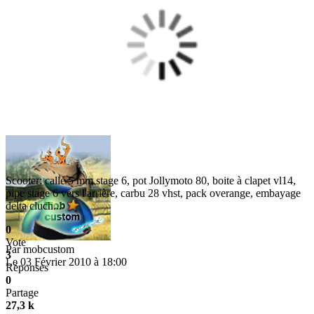
Scooter: calle 5 mm stage 6, pot Jollymoto 80, boite à clapet vl14,
pipe stage 6 vers l'arrière, carbu 28 vhst, pack overange, embayage
delta cluch...
0
Vote
Par
mobcustom
3
Le 03 Février 2010 à 18:00
Réponses
0
Partage
27,3 k