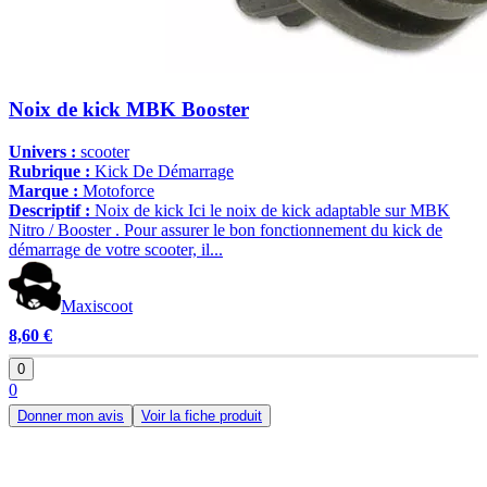
Noix de kick MBK Booster
Univers :
scooter
Rubrique :
Kick De Démarrage
Marque :
Motoforce
Descriptif :
Noix de kick Ici le noix de kick adaptable sur MBK
Nitro / Booster . Pour assurer le bon fonctionnement du kick de
démarrage de votre scooter, il...
Maxiscoot
8,60 €
0
0
Donner mon avis
Voir la fiche produit