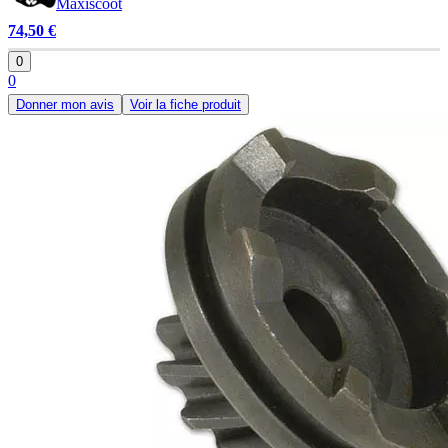
Maxiscoot
74,50 €
0
0
Donner mon avis
Voir la fiche produit