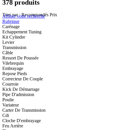
378 produits
Trier par :
Recommandés
Prix
Affiner votre recherche
Rubrique
Carénage
Echappement Tuning
Kit Cylindre
Levier
Transmission
Câble
Ressort De Poussée
Vilebrequin
Embrayage
Repose Pieds
Correcteur De Couple
Courroie
Kick De Démarrage
Pipe D'admission
Poulie
Variateur
Carter De Transmission
Cdi
Cloche D'embrayage
Feu Arrière