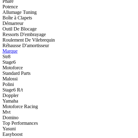
Phare
Potence
Allumage Tuning
Boîte à Clapets
Démarreur
Outil De Blocage
Ressorts D'embrayage
Roulement De Vilebrequin
Réhausse D'amortisseur
Marque
Str8
Stage6
Motoforce
Standard Parts
Malossi
Polini
Stage6 R/t
Doppler
Yamaha
Motoforce Racing
Mvt
Domino
Top Performances
Yasuni
Easyboost