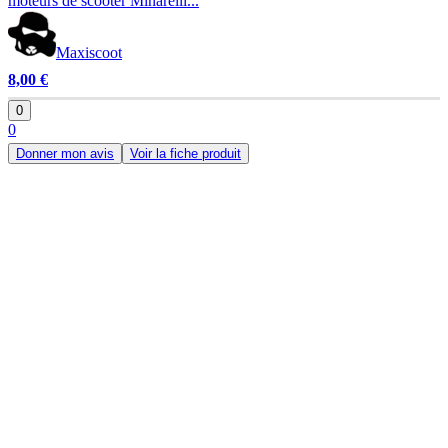
moteurs de scooter Minarelli...
Maxiscoot
8,00 €
0
0
Donner mon avis
Voir la fiche produit