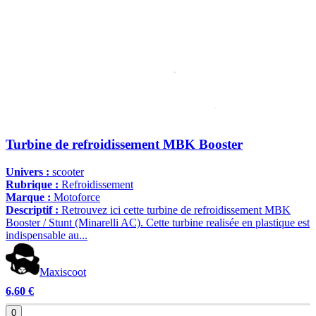
Turbine de refroidissement MBK Booster
Univers :
scooter
Rubrique :
Refroidissement
Marque :
Motoforce
Descriptif :
Retrouvez ici cette turbine de refroidissement MBK
Booster / Stunt (Minarelli AC). Cette turbine realisée en plastique est
indispensable au...
Maxiscoot
6,60 €
0