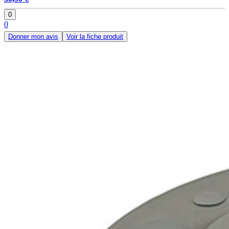
0
0
Donner mon avis
Voir la fiche produit