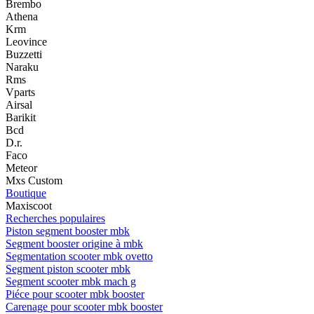
Brembo
Athena
Krm
Leovince
Buzzetti
Naraku
Rms
Vparts
Airsal
Barikit
Bcd
D.r.
Faco
Meteor
Mxs Custom
Boutique
Maxiscoot
Recherches populaires
Piston segment booster mbk
Segment booster origine à mbk
Segmentation scooter mbk ovetto
Segment piston scooter mbk
Segment scooter mbk mach g
Piéce pour scooter mbk booster
Carenage pour scooter mbk booster