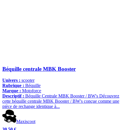
Béquille centrale MBK Booster
Univers :
scooter
Rubrique :
Béquille
Marque :
Motoforce
Descriptif :
Béquille Centrale MBK Booster / BW's Découvrez
cette béquille centrale MBK Booster / BW's conçue comme une
pièce de rechange identique à...
Maxiscoot
30,50 €