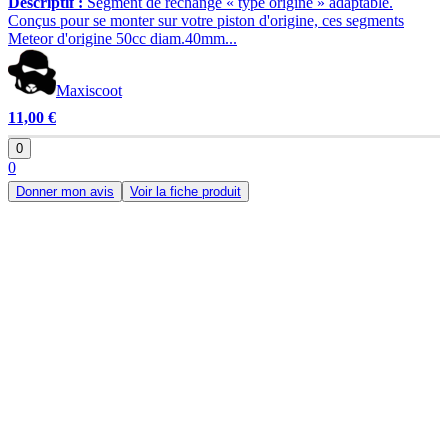
Descriptif :
Segment de rechange « type origine » adaptable.
Conçus pour se monter sur votre piston d'origine, ces segments
Meteor d'origine 50cc diam.40mm...
Maxiscoot
11,00 €
0
0
Donner mon avis
Voir la fiche produit