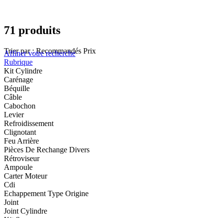
71 produits
Trier par :
Recommandés
Prix
Affiner votre recherche
Rubrique
Kit Cylindre
Carénage
Béquille
Câble
Cabochon
Levier
Refroidissement
Clignotant
Feu Arrière
Pièces De Rechange Divers
Rétroviseur
Ampoule
Carter Moteur
Cdi
Echappement Type Origine
Joint
Joint Cylindre