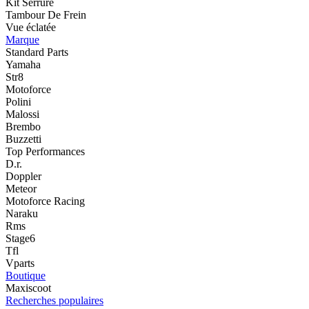
Kit Serrure
Tambour De Frein
Vue éclatée
Marque
Standard Parts
Yamaha
Str8
Motoforce
Polini
Malossi
Brembo
Buzzetti
Top Performances
D.r.
Doppler
Meteor
Motoforce Racing
Naraku
Rms
Stage6
Tfl
Vparts
Boutique
Maxiscoot
Recherches populaires