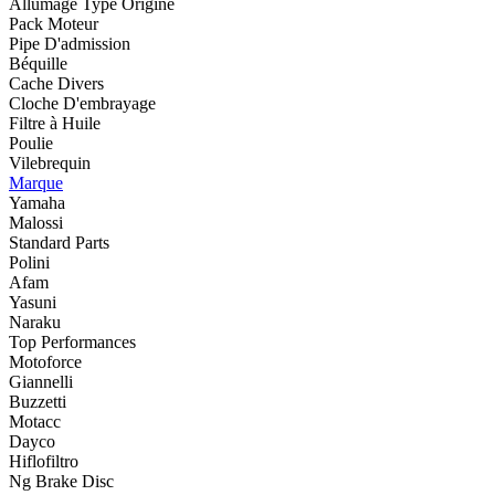
Allumage Type Origine
Pack Moteur
Pipe D'admission
Béquille
Cache Divers
Cloche D'embrayage
Filtre à Huile
Poulie
Vilebrequin
Marque
Yamaha
Malossi
Standard Parts
Polini
Afam
Yasuni
Naraku
Top Performances
Motoforce
Giannelli
Buzzetti
Motacc
Dayco
Hiflofiltro
Ng Brake Disc