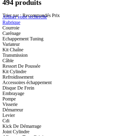
494 produits
Trier par :
Recommandés
Prix
Affiner votre recherche
Rubrique
Courroie
Carénage
Echappement Tuning
Variateur
Kit Chaîne
Transmission
Câble
Ressort De Poussée
Kit Cylindre
Refroidissement
Accessoires échappement
Disque De Frein
Embrayage
Pompe
Visserie
Démarreur
Levier
Cdi
Kick De Démarrage
Joint Cylindre