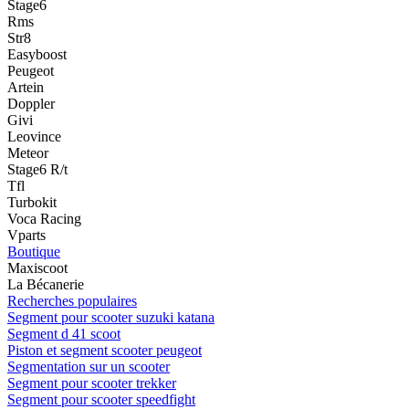
Stage6
Rms
Str8
Easyboost
Peugeot
Artein
Doppler
Givi
Leovince
Meteor
Stage6 R/t
Tfl
Turbokit
Voca Racing
Vparts
Boutique
Maxiscoot
La Bécanerie
Recherches populaires
Segment pour scooter suzuki katana
Segment d 41 scoot
Piston et segment scooter peugeot
Segmentation sur un scooter
Segment pour scooter trekker
Segment pour scooter speedfight