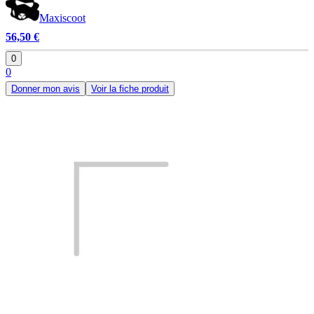
Maxiscoot
56,50 €
0
0
Donner mon avis
Voir la fiche produit