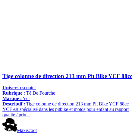
Tige colonne de direction 213 mm Pit Bike YCF 88cc
Univers :
scooter
Rubrique :
Té De Fourche
Marque :
Ycf
Descriptif :
Tige colonne de direction 213 mm Pit Bike YCF 88cc
YCF est spécialisé dans les pitbike et motos pour enfant au rapport
qualité / prix...
Maxiscoot