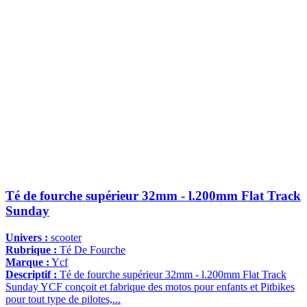
Té de fourche supérieur 32mm - l.200mm Flat Track
Sunday
Univers :
scooter
Rubrique :
Té De Fourche
Marque :
Ycf
Descriptif :
Té de fourche supérieur 32mm - l.200mm Flat Track
Sunday YCF conçoit et fabrique des motos pour enfants et Pitbikes
pour tout type de pilotes,...