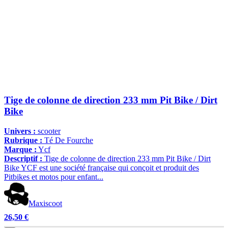
Tige de colonne de direction 233 mm Pit Bike / Dirt
Bike
Univers :
scooter
Rubrique :
Té De Fourche
Marque :
Ycf
Descriptif :
Tige de colonne de direction 233 mm Pit Bike / Dirt
Bike YCF est une société française qui conçoit et produit des
Pitbikes et motos pour enfant...
Maxiscoot
26,50 €