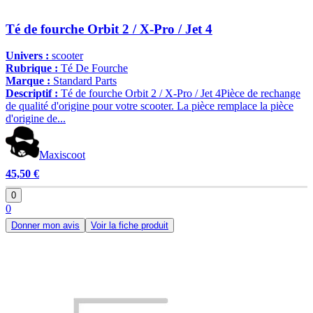
Té de fourche Orbit 2 / X-Pro / Jet 4
Univers :
scooter
Rubrique :
Té De Fourche
Marque :
Standard Parts
Descriptif :
Té de fourche Orbit 2 / X-Pro / Jet 4Pièce de rechange
de qualité d'origine pour votre scooter. La pièce remplace la pièce
d'origine de...
Maxiscoot
45,50 €
0
0
Donner mon avis
Voir la fiche produit