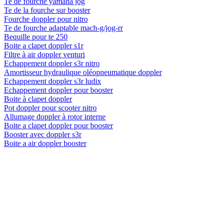
Te de fourche yamaha jog
Te de la fourche sur booster
Fourche doppler pour nitro
Te de fourche adaptable mach-g/jog-rr
Bequille pour te 250
Boite a clapet doppler s1r
Filtre à air doppler venturi
Echappement doppler s3r nitro
Amortisseur hydraulique oléopneumatique doppler
Echappement doppler s3r ludix
Echappement doppler pour booster
Boite à clapet doppler
Pot doppler pour scooter nitro
Allumage doppler à rotor interne
Boite a clapet doppler pour booster
Booster avec doppler s3r
Boite a air doppler booster