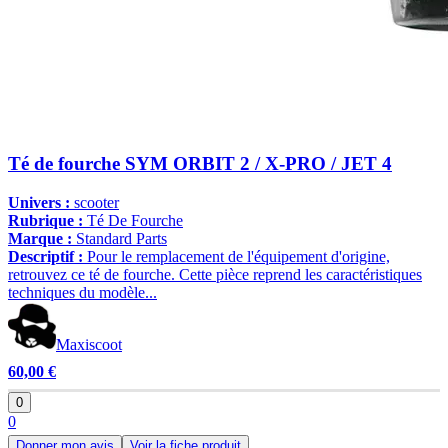
Té de fourche SYM ORBIT 2 / X-PRO / JET 4
Univers :
scooter
Rubrique :
Té De Fourche
Marque :
Standard Parts
Descriptif :
Pour le remplacement de l'équipement d'origine,
retrouvez ce té de fourche. Cette pièce reprend les caractéristiques
techniques du modèle...
Maxiscoot
60,00 €
0
0
Donner mon avis
Voir la fiche produit