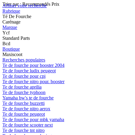
Trier par :
Recommandés
Prix
Affiner votre recherche
Rubrique
Té De Fourche
Carénage
Marque
Ycf
Standard Parts
Bcd
Boutique
Maxiscoot
Recherches populaires
Te de fourche pour booster 2004
Te de fourche ludix peugeot
Te de fourche pour cpi
Te de fourche nitro pour. booster
Te de fourche aprilia
Te de fourche typhoon
Yamaha bw's te de fourche
Te de fourche buzzetti
Te de fourche nitro aerox
Te de fourche peugeot
Te de fourche pour mbk yamaha
Te de fourche scooter next
Te de fourche tnt nitro