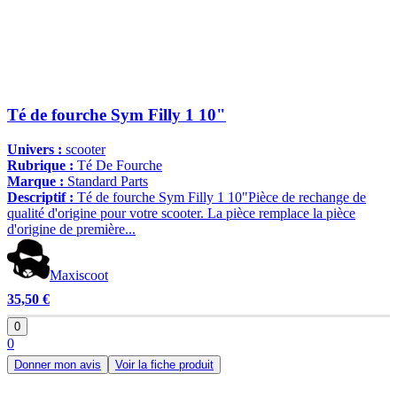
Té de fourche Sym Filly 1 10"
Univers :
scooter
Rubrique :
Té De Fourche
Marque :
Standard Parts
Descriptif :
Té de fourche Sym Filly 1 10"Pièce de rechange de
qualité d'origine pour votre scooter. La pièce remplace la pièce
d'origine de première...
Maxiscoot
35,50 €
0
0
Donner mon avis
Voir la fiche produit