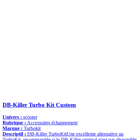
DB-Killer Turbo Kit Custom
Univers :
scooter
Rubrique :
Accessoires échappement
Marque :
Turbokit
Descriptif :
DB-Killer TurboKitUne excellente alternative au
TurboKit, recommandée si le DB-Killer original n'est pas disponible