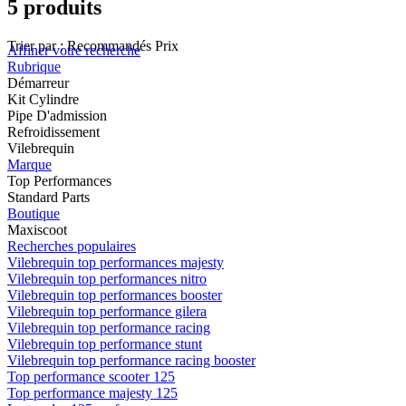
5 produits
Trier par :
Recommandés
Prix
Affiner votre recherche
Rubrique
Démarreur
Kit Cylindre
Pipe D'admission
Refroidissement
Vilebrequin
Marque
Top Performances
Standard Parts
Boutique
Maxiscoot
Recherches populaires
Vilebrequin top performances majesty
Vilebrequin top performances nitro
Vilebrequin top performances booster
Vilebrequin top performance gilera
Vilebrequin top performance racing
Vilebrequin top performance stunt
Vilebrequin top performance racing booster
Top performance scooter 125
Top performance majesty 125