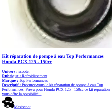
Kit réparation de pompe à eau Top Performances
Honda PCX 125 - 150cc
Univers :
scooter
Rubrique :
Refroidissement
Marque :
Top Performances
Descriptif :
Procurez-vous le kit réparation de pompe à eau Top
Performances. Prévu pour Honda PCX 125 - 150cc ce kit réparation
vous offre la possibilité...
Maxiscoot