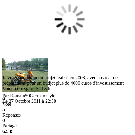
Je vous presente mon projet réalisé en 2008, avec pas mal de
préparations pour un budjet plus de 4000 euros d'investissement.
Voici mon Spitro Sl Tech
Par
Romain59German style
0
Le 27 Octobre 2011 à 22:38
Vote
5
Réponses
0
Partage
6,5 k