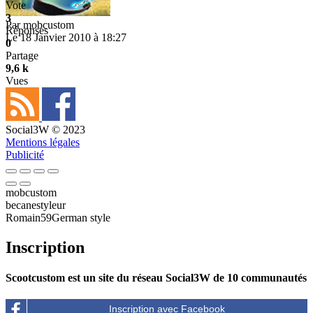
Vote
3
Par
mobcustom
Réponses
Le 18 Janvier 2010 à 18:27
0
Partage
9,6 k
Vues
Social3W © 2023
Mentions légales
Publicité
mobcustom
becanestyleur
Romain59German style
Inscription
Scootcustom est un site du réseau Social3W de 10 communautés