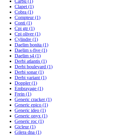
Carbu
(1)
Clapet
(1)
Cobra
(1)
Compteur
(1)
Conti
(1)
Cpi gtr
(1)
Cpi oliver
(1)
Cylindre
(1)
Daelim bonita
(1)
Daelim s-five
(1)
Daelim s4
(1)
Derbi atlantis
(1)
Derbi boulevard
(1)
Derbi sonar
(1)
Derbi variant
(1)
Doppler
(1)
Embrayage
(1)
Frein
(1)
Generic cracker
(1)
Generic epico
(1)
Generic ideo
(1)
Generic onyx
(1)
Generic roc
(1)
Gicleur
(1)
Gilera dna
(1)