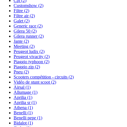
Cpi
(2)
Customshow
(2)
Filtre
(2)
Filtre air
(2)
Galet
(2)
Generic race
(2)
Gilera 50
(2)
Gilera runner
(2)
Jante
(2)
Meeting
(2)
Peugeot ludix
(2)
Peugeot vivacity
(2)
Piaggio typhoon
(2)
Piaggio zip
(2)
Pneu
(2)
Scooters compétition - circuits
(2)
Vidéo de stunt scoot
(2)
Airsal
(1)
Allumage
(1)
Aprilia
(1)
Aprilia sr
(1)
Athena
(1)
Benelli
(1)
Benelli pepe
(1)
Bidalot
(1)