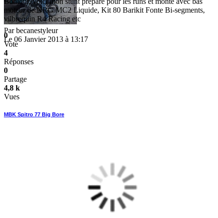
Bonjour, voici mon stunt préparé pour les runs et monté avec bas
moteur de NRG MC2 Liquide, Kit 80 Barikit Fonte Bi-segments,
vilbrequin R4 Racing etc
Par
becanestyleur
0
Le 06 Janvier 2013 à 13:17
Vote
4
Réponses
0
Partage
4,8 k
Vues
MBK Spitro 77 Big Bore