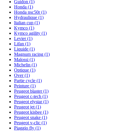
Guidon
(1)
Honda
(1)
Honda nsc50r
(1)
Hydraulique
(1)
Italian cup
(1)
Kymco
(1)
Kymco agility
(1)
Levier
(1)
Lifan
(1)
Liquide
(1)
Magnum racing
(1)
Malossi
(1)
Michelin
(1)
Optique
(1)
Over
(1)
Partie cycle
(1)
Peinture
(1)
Peugeot blaster
(1)
Peugeot c-tech
(1)
Peugeot elystar
(1)
Peugeot jet
(1)
Peugeot kisbee
(1)
Peugeot snake
(1)
Peugeot v-clic
(1)
Piaggio fly
(1)