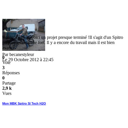
Bonjour à tous, voici un projet presque terminé !Il s'agit d'un Spitro
préparé qui marche fort. Il y a encore du travail mais il est bien
avancé.
Par
becanestyleur
0
Le 29 Octobre 2012 à 22:45
Vote
3
Réponses
0
Partage
2,9 k
Vues
Mon MBK Spitro Sl Tech H2O