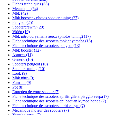
Fiches techniques
(65)
Mécanique
(54)
Mbk
(42)
Mbk booster - photos scooter tuning
(27)
Peugeot
(25)
Scootercrew.tv
(20)
Vidéo
(19)
Mbk nitro ou yamaha aerox (photos tuning)
(17)
Fiche technique des scooters mbk et yamaha
(16)
Fiche technique des scooters peugeot
(13)
Mbk booster
(12)
Astuces
(11)
Generic
(10)
Scooters peugeot
(10)
Scooters tuning
(10)
Look
(9)
Mbk nitro
(9)
Yamaha
(9)
Pot
(8)
Entretien de votre scooter
(7)
Fiche technique des scooters aprilia gilera piaggio vespa
(7)
Fiche technique des scooters cpi baotian kymco honda
(7)
Fiche technique des scooters derbi et sym
(7)
Mécanique moteur des scooters
(7)
Yamaha aerox
(7)