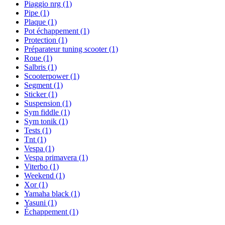
Piaggio nrg
(1)
Pipe
(1)
Plaque
(1)
Pot échappement
(1)
Protection
(1)
Préparateur tuning scooter
(1)
Roue
(1)
Salbris
(1)
Scooterpower
(1)
Segment
(1)
Sticker
(1)
Suspension
(1)
Sym fiddle
(1)
Sym tonik
(1)
Tests
(1)
Tnt
(1)
Vespa
(1)
Vespa primavera
(1)
Viterbo
(1)
Weekend
(1)
Xor
(1)
Yamaha black
(1)
Yasuni
(1)
Échappement
(1)