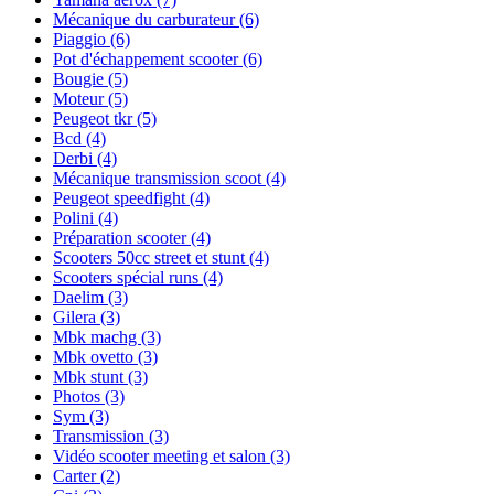
Mécanique du carburateur
(6)
Piaggio
(6)
Pot d'échappement scooter
(6)
Bougie
(5)
Moteur
(5)
Peugeot tkr
(5)
Bcd
(4)
Derbi
(4)
Mécanique transmission scoot
(4)
Peugeot speedfight
(4)
Polini
(4)
Préparation scooter
(4)
Scooters 50cc street et stunt
(4)
Scooters spécial runs
(4)
Daelim
(3)
Gilera
(3)
Mbk machg
(3)
Mbk ovetto
(3)
Mbk stunt
(3)
Photos
(3)
Sym
(3)
Transmission
(3)
Vidéo scooter meeting et salon
(3)
Carter
(2)